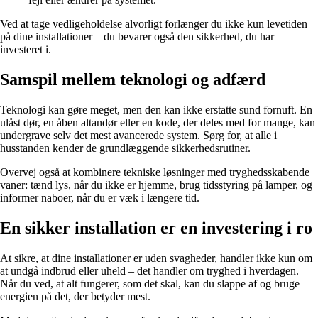
Ved at tage vedligeholdelse alvorligt forlænger du ikke kun levetiden
på dine installationer – du bevarer også den sikkerhed, du har
investeret i.
Samspil mellem teknologi og adfærd
Teknologi kan gøre meget, men den kan ikke erstatte sund fornuft. En
ulåst dør, en åben altandør eller en kode, der deles med for mange, kan
undergrave selv det mest avancerede system. Sørg for, at alle i
husstanden kender de grundlæggende sikkerhedsrutiner.
Overvej også at kombinere tekniske løsninger med tryghedsskabende
vaner: tænd lys, når du ikke er hjemme, brug tidsstyring på lamper, og
informer naboer, når du er væk i længere tid.
En sikker installation er en investering i ro
At sikre, at dine installationer er uden svagheder, handler ikke kun om
at undgå indbrud eller uheld – det handler om tryghed i hverdagen.
Når du ved, at alt fungerer, som det skal, kan du slappe af og bruge
energien på det, der betyder mest.