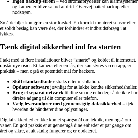
Ingen backup-strøm
– ved strømafbrydelser kan alarmsystemer
og kameraer blive sat ud af drift. Overvej batteribackup eller
nødstrøm.
Små detaljer kan gøre en stor forskel. En korrekt monteret sensor eller
et solidt beslag kan være det, der forhindrer et indbrudsforsøg i at
lykkes.
Tænk digital sikkerhed ind fra starten
I takt med at flere installationer bliver “smarte” og koblet til internettet,
opstår nye risici. Et kamera eller en lås, der kan styres via en app, er
praktisk – men også et potentielt mål for hackere.
Skift standardkoder
straks efter installation.
Opdater software
jævnligt for at lukke kendte sikkerhedshuller.
Brug et separat netværk
til dine smarte enheder, så de ikke har
direkte adgang til din computer eller telefon.
Vælg leverandører med gennemsigtig datasikkerhed
– tjek,
hvordan de håndterer dine oplysninger.
Digital sikkerhed er ikke kun et spørgsmål om teknik, men også om
vaner. En god praksis er at gennemgå dine enheder et par gange om
året og sikre, at alt stadig fungerer og er opdateret.