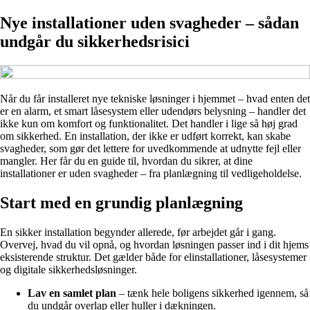
Nye installationer uden svagheder – sådan
undgår du sikkerhedsrisici
Når du får installeret nye tekniske løsninger i hjemmet – hvad enten det
er en alarm, et smart låsesystem eller udendørs belysning – handler det
ikke kun om komfort og funktionalitet. Det handler i lige så høj grad
om sikkerhed. En installation, der ikke er udført korrekt, kan skabe
svagheder, som gør det lettere for uvedkommende at udnytte fejl eller
mangler. Her får du en guide til, hvordan du sikrer, at dine
installationer er uden svagheder – fra planlægning til vedligeholdelse.
Start med en grundig planlægning
En sikker installation begynder allerede, før arbejdet går i gang.
Overvej, hvad du vil opnå, og hvordan løsningen passer ind i dit hjems
eksisterende struktur. Det gælder både for elinstallationer, låsesystemer
og digitale sikkerhedsløsninger.
Lav en samlet plan
– tænk hele boligens sikkerhed igennem, så
du undgår overlap eller huller i dækningen.