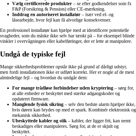
Vælg certificerede produkter
– se efter godkendelser som fx
F&P (Forsikring & Pension) eller CE-mærkning.
Inddrag en autoriseret installatør
– især ved el- og
låsearbejde, hvor fejl kan få alvorlige konsekvenser.
En professionel installatør kan hjælpe med at identificere potentielle
svagheder, som du måske ikke selv har tænkt på – for eksempel blinde
vinkler i overvågningen eller kabelføringer, der er lette at manipulere.
Undgå de typiske fejl
Mange sikkerhedsproblemer opstår ikke på grund af dårligt udstyr,
men fordi installationen ikke er udført korrekt. Her er nogle af de mest
almindelige fejl – og hvordan du undgår dem:
For mange trådløse forbindelser uden kryptering
– sørg for,
at alle enheder er beskyttet med stærke adgangskoder og
opdateret firmware.
Manglende fysisk sikring
– selv den bedste alarm hjælper ikke,
hvis døren kan brydes op med et spark. Kombinér elektronisk og
mekanisk sikkerhed.
Ubeskyttede kabler og stik
– kabler, der ligger frit, kan nemt
beskadiges eller manipuleres. Sørg for, at de er skjult og
beskyttet.